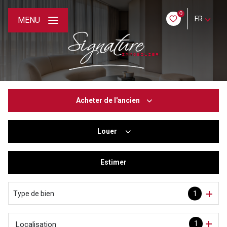
0
FR
MENU
Acheter
de l'ancien
Louer
De l'ancien
De l'immo pro
Estimer
à l'année
De l'immo pro
Type de bien
1
1
Localisation