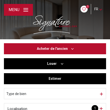
0
FR
MENU
Acheter
de l'ancien
Louer
De l'ancien
De l'immo pro
Estimer
à l'année
De l'immo pro
Type de bien
1
Localisation