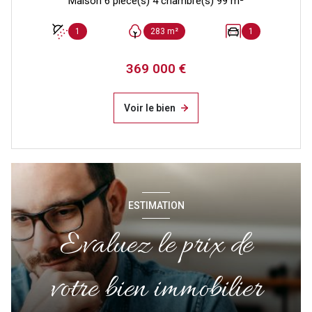
Maison 6 pièce(s) 4 chambre(s) 99 m²
1
283 m²
1
369 000 €
Voir le bien
ESTIMATION
Evaluez le prix de
votre bien immobilier