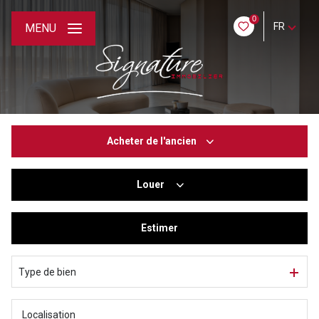
0
FR
MENU
Acheter
de l'ancien
Louer
De l'ancien
De l'immo pro
Estimer
à l'année
De l'immo pro
Type de bien