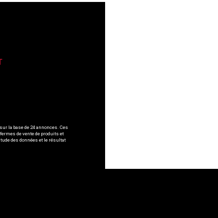
T
 sur la base de 24 annonces. Ces
 fermes de vente de produits et
itude des données et le résultat