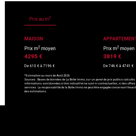
2
Prix au m
MAISON
APPARTEMEN
2
2
Prix m
moyen
Prix m
moyen
4295 €
3819 €
De 610 € à 7196 €
De 746 € à 4741 €
*Estimation au mois de Août 2026
Sources : Bases de données de La Boîte Immo, sur un panel de prix publics calculés
informations sont données à titre indicatif et ne sont ni contractuelles, ni des offres
services. La responsabilité de la Boîte Immo ne peut être engagée concernant l'exact
des estimations.