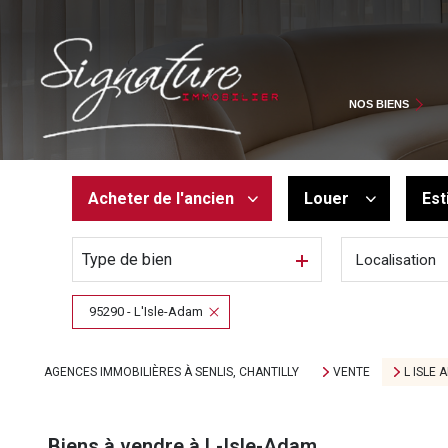
MAISONS
APPARTEMENTS
NOS BIENS
AUTRES BIENS
Acheter
de l'ancien
Louer
Est
Type de bien
Localisation
De l'ancien
à l'année
De l'immo pro
De l'immo pro
95290 - L'Isle-Adam
AGENCES IMMOBILIÈRES À SENLIS, CHANTILLY
VENTE
L ISLE 
Biens à vendre à L-Isle-Adam