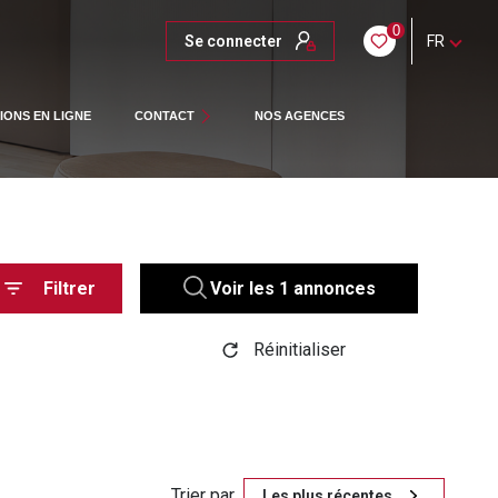
0
Se connecter
FR
NOTRE ÉQUIPE
IONS EN LIGNE
CONTACT
NOS AGENCES
Filtrer
Voir les
1
annonces
Réinitialiser
Trier par
Les plus récentes