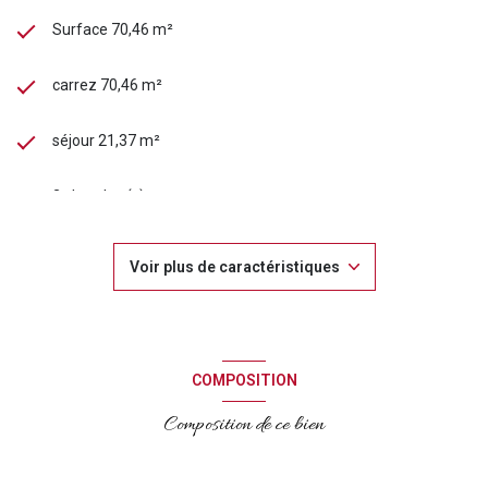
Surface 70,46 m²
carrez 70,46 m²
séjour 21,37 m²
2 chambre(s)
1 salle(s) de bain
Voir plus de caractéristiques
construit en 1980
cuisine séparée
COMPOSITION
Chauffage individuel : chaudière (gaz de ville)
Composition de ce bien
2 étage(s)