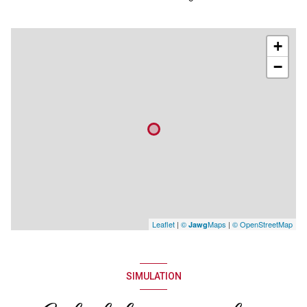
+
−
Leaflet
|
©
Maps
|
© OpenStreetMap
Jawg
SIMULATION