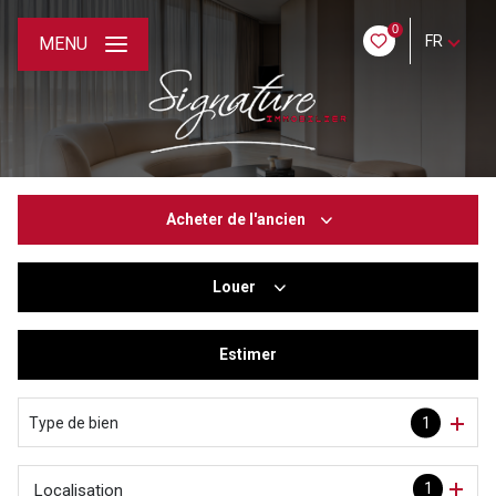
0
FR
MENU
Acheter
de l'ancien
Louer
De l'ancien
De l'immo pro
Estimer
à l'année
De l'immo pro
Type de bien
1
1
Localisation