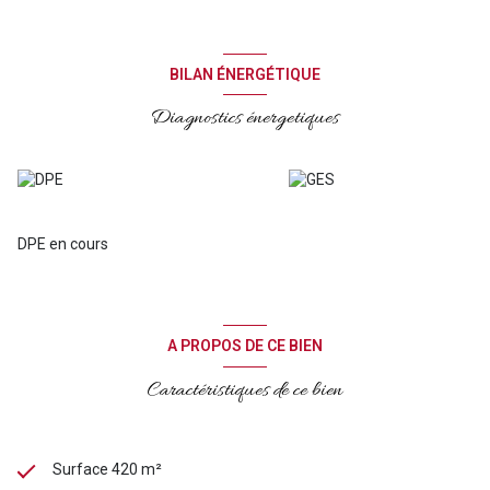
garages et stationnements.
Pour obtenir un dossier complet merci de contacter Frédéric
Toursel en cliquant sur cette annonce.
BILAN ÉNERGÉTIQUE
Diagnostics énergetiques
DPE en cours
A PROPOS DE CE BIEN
Caractéristiques de ce bien
Surface 420 m²