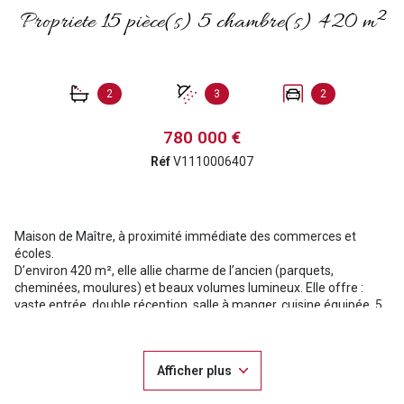
Propriete 15 pièce(s) 5 chambre(s) 420 m²
2
3
2
780 000 €
Réf
V1110006407
Maison de Maître, à proximité immédiate des commerces et
écoles.
D’environ 420 m², elle allie charme de l’ancien (parquets,
cheminées, moulures) et beaux volumes lumineux. Elle offre :
vaste entrée, double réception, salle à manger, cuisine équipée, 5
chambres dont une suite parentale, bureau, plusieurs pièces
d’eau et un second étage aménageable.
Sous-sol total avec cave à vin et espaces de stockage.
Afficher plus
Dépendances : appartement T3 indépendant (80 m²)
Le tout sur un jardin paysager de plus de 3 000 m² avec source,