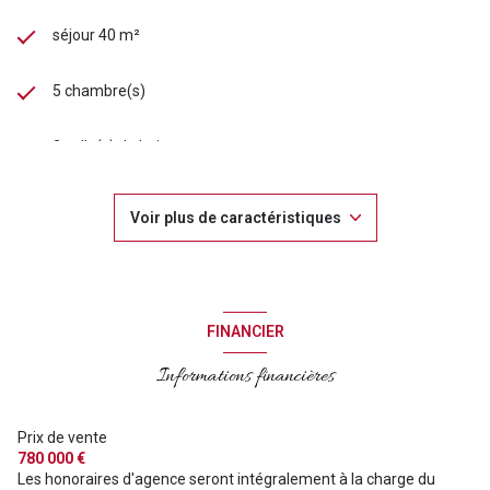
séjour 40 m²
5 chambre(s)
2 salle(s) de bain
3 salle(s) d'eau
Voir plus de caractéristiques
construit en 1900
cuisine séparée (équipée)
FINANCIER
Chauffage individuel : chaudière (gaz de ville)
Informations financières
2 garage(s)
Prix de vente
780 000 €
Les honoraires d'agence seront intégralement à la charge du
exposition Est-Ouest