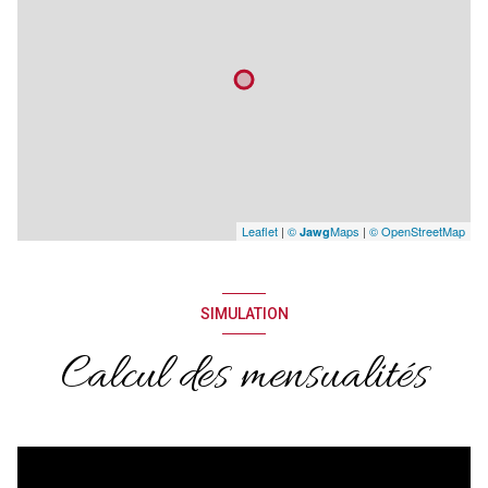
Leaflet
|
©
Maps
|
© OpenStreetMap
Jawg
SIMULATION
Calcul des mensualités