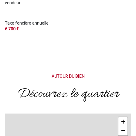
vendeur
2 niveau(x)
Taxe foncière annuelle
vue Jardin
6 700 €
visiophone
interphone
AUTOUR DU BIEN
Découvrez le quartier
+
−