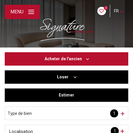
0
FR
MENU
Acheter
de l'ancien
Louer
De l'ancien
De l'immo pro
Estimer
à l'année
De l'immo pro
Type de bien
1
1
Localisation