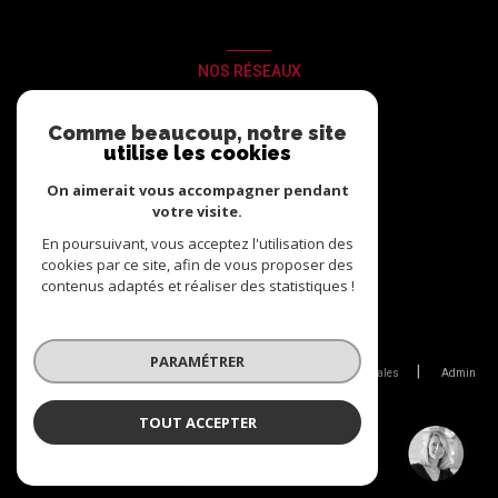
NOS RÉSEAUX
Nous suivre
Comme beaucoup, notre site
utilise les cookies
On aimerait vous accompagner pendant
votre visite.
En poursuivant, vous acceptez l'utilisation des
cookies par ce site, afin de vous proposer des
contenus adaptés et réaliser des statistiques !
© 2026 | Tous droits réservés
PARAMÉTRER
Nos partenaires
Nos honoraires
Mentions légales
Admin
Politique RGPD
Cookies
TOUT ACCEPTER
EMMANUELLE CASTELA
Réalisé par :
Négociatrice