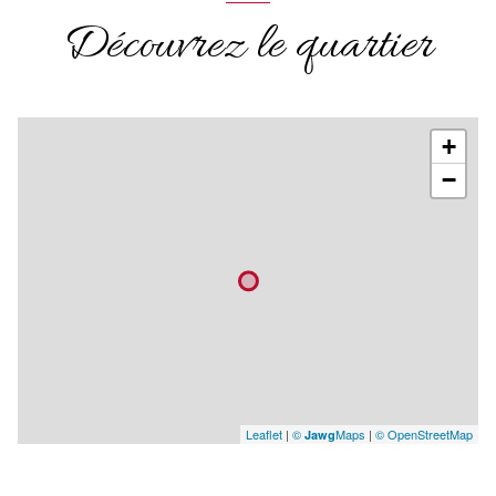
Découvrez le quartier
+
−
Leaflet
|
©
Maps
|
© OpenStreetMap
Jawg