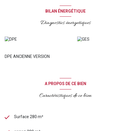
ou agrandissement de la maison. Une piscine couverte avec les
côtés rétractables aux beaux jours, un double garage avec une
BILAN ÉNERGÉTIQUE
possibilité de garer 4 véhicules dans la cour le tout sur un terrain
de 1000m²clos. Maison lumineuse, décorée avec goût, équipée de
Diagnostics énergetiques
domotique, chauffage au sol.. vous n'aurez plus qu'à poser vos
valises! N'hésitez plus prenez contact avec votre conseiller
immobilier Emmanuelle Castela au 06 37 21 14 68.
DPE ANCIENNE VERSION
A PROPOS DE CE BIEN
Caractéristiques de ce bien
Surface 280 m²