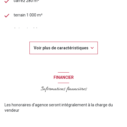
carrez 280 m²
terrain 1 000 m²
6 chambre(s)
3 salle(s) de bain
Voir plus de caractéristiques
1 salle(s) d'eau
construit en 2006
FINANCIER
cuisine séparée (équipée)
Informations financières
2 garage(s)
Les honoraires d'agence seront intégralement à la charge du
vendeur
4 parking(s)