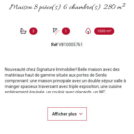
Maison 8 pièce(s) 6 chambre(s) 280 m²
3
1
1000 m²
Réf
V810005761
Nouveauté chez Signature Immobilier! Belle maison avec des
matériaux haut de gamme située aux portes de Senlis
comprenant: une maison principale avec un double séjour salle à
manger spacieux traversant avec triple exposition, une cuisine
entièrement équipée, un couloir avec placards, un WC
indépendant, une suite parentale avec une salle de douche et WC,
un dressing, un local technique avec lingerie. A l'étage un palier
dessert une grande suite parentale avec un dressing et une salle
Afficher plus
de bains balnéo et douche italienne et WC, 2 chambres avec une
salle de bains communiquante, une 5ème chambre ou bureau. Un
grand grenier aménageable. Un logement indépendant de 40m²
pourvant servir pour une profession libérale ou rentabilité locative