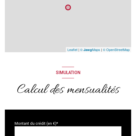
Leaflet
|
©
Maps
|
© OpenStreetMap
Jawg
SIMULATION
Calcul des mensualités
Montant du crédit (en €)*