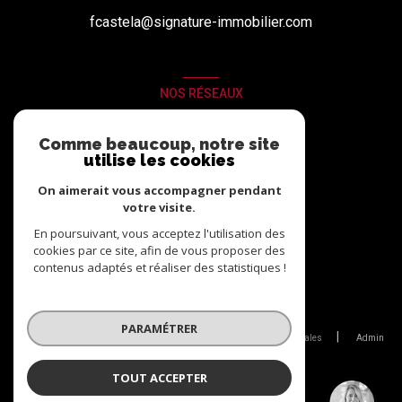
fcastela@signature-immobilier.com
NOS RÉSEAUX
Nous suivre
Comme beaucoup, notre site
utilise les cookies
On aimerait vous accompagner pendant
votre visite.
En poursuivant, vous acceptez l'utilisation des
cookies par ce site, afin de vous proposer des
contenus adaptés et réaliser des statistiques !
© 2026 | Tous droits réservés
PARAMÉTRER
Nos partenaires
Nos honoraires
Mentions légales
Admin
Politique RGPD
Cookies
TOUT ACCEPTER
EMMANUELLE CASTELA
Réalisé par :