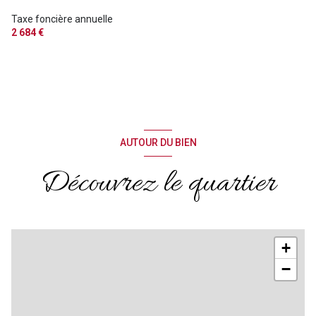
2 niveau(x)
Taxe foncière annuelle
2 684 €
terrasse
arboré
visiophone
AUTOUR DU BIEN
Découvrez le quartier
+
−