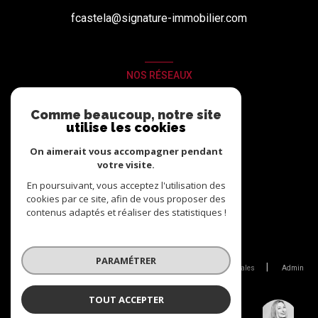
fcastela@signature-immobilier.com
NOS RÉSEAUX
Nous suivre
Comme beaucoup, notre site
utilise les cookies
On aimerait vous accompagner pendant
votre visite.
En poursuivant, vous acceptez l'utilisation des
cookies par ce site, afin de vous proposer des
contenus adaptés et réaliser des statistiques !
© 2026 | Tous droits réservés
PARAMÉTRER
Nos partenaires
Nos honoraires
Mentions légales
Admin
Politique RGPD
Cookies
TOUT ACCEPTER
Catherine PANZER
Réalisé par :