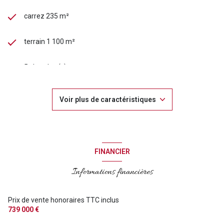
immobilier Catherine Panzer au 06 12 61 45 25
cpanzer@signature-immobilier.com
carrez 235 m²
terrain 1 100 m²
5 chambre(s)
1 salle(s) de bain
Voir plus de caractéristiques
3 salle(s) d'eau
construit en 1990
FINANCIER
cuisine séparée
Informations financières
Chauffage individuel : radiateur (pompe à chaleur)
Prix de vente honoraires TTC inclus
739 000 €
3 parking(s)