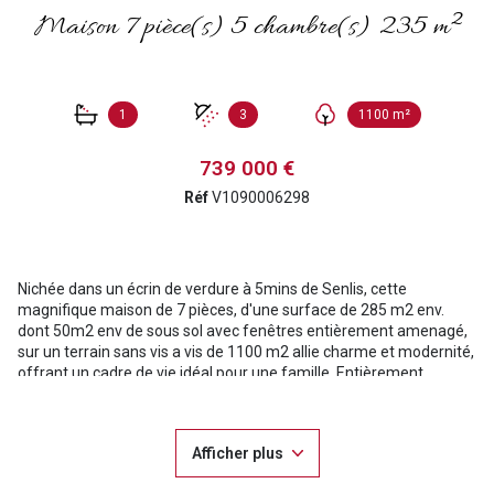
Maison 7 pièce(s) 5 chambre(s) 235 m²
1
3
1100 m²
739 000 €
Réf
V1090006298
Nichée dans un écrin de verdure à 5mins de Senlis, cette
magnifique maison de 7 pièces, d'une surface de 285 m2 env.
dont 50m2 env de sous sol avec fenêtres entièrement amenagé,
sur un terrain sans vis a vis de 1100 m2 allie charme et modernité,
offrant un cadre de vie idéal pour une famille. Entièrement
rénovée avec goût, elle se distingue par ses volumes généreux et
ses finitions haut de gamme.
Au rez-de-chaussée : Une entrée accueillante avec salle d'eau et
Afficher plus
WC, une grande et lumineuse cuisine dînatoire équipée avec
cellier, offrant un accès direct au jardin, un salon et salle à manger