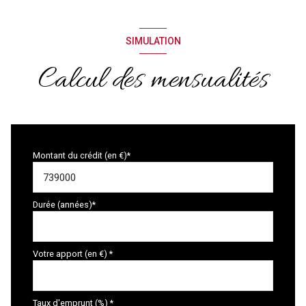
SIMULATION
Calcul des mensualités
Montant du crédit (en €)*
Durée (années)*
Votre apport (en €) *
Taux d'emprunt (%) *