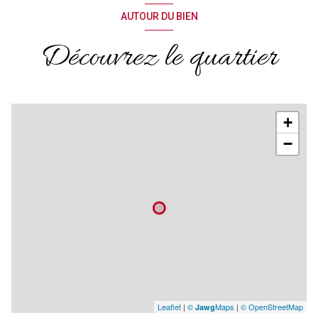
AUTOUR DU BIEN
Découvrez le quartier
+
−
Leaflet
|
©
Maps
|
© OpenStreetMap
Jawg