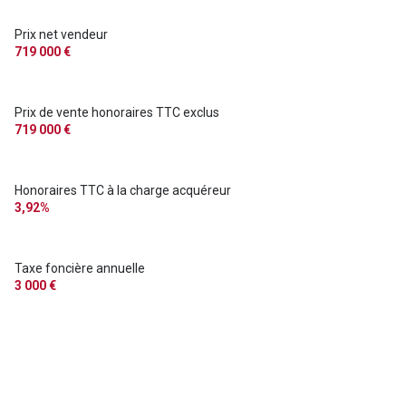
Prix net vendeur
exposition Sud-Ouest
719 000 €
1 niveau(x)
Prix de vente honoraires TTC exclus
719 000 €
vue arborée
cave
Honoraires TTC à la charge acquéreur
3,92%
terrasse
Taxe foncière annuelle
arboré
3 000 €
quartier Centre Ville Historique