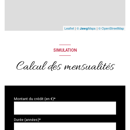
Leaflet
|
©
Maps
|
© OpenStreetMap
Jawg
SIMULATION
Calcul des mensualités
Montant du crédit (en €)*
Durée (années)*