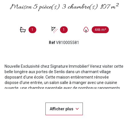
Maison 5 pièce(s) 3 chambre(s) 107 m²
1
1
446 m²
Réf
V810005581
Nouvelle Exclusivité chez Signature Immobilier! Venez visiter cette
belle longère aux portes de Senlis dans un charmant village
disposant d'une école. Cette maison entièrement rénovée
dispose d'une entrée, un salon salle à manger avec une cuisine
ouverte, une chambre parentale avec de nombreux rangements
et sa salle de bains, des Wc indépendant. A l'étage un couloir
dessert 2 chambres dont une avec une mezzanine et une salle de
douche avec WC. Vous disposerez également d'un espace bureau
Afficher plus
aménagé. Un portail électrique menant sur une cour vous
permettra de stationner 2 véhicules. Vous disposerez également
d'une belle terrasse en hauteur avec un jardin et d'une cave.
N'hésitez pas contactez rapidement votre agent immobilier