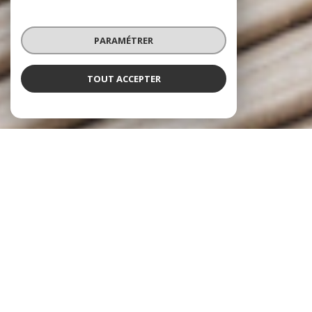
PARAMÉTRER
TOUT ACCEPTER
L'IMMOBILIER, NOTRE SIGNATURE
Forte de près de
19 ans d'expérience
,
Signature Immobilier
vous accueille au sein de ses agences de
Chantilly
et
Senlis,
au
cœur de l'Oise. Spécialisée dans la transaction, la location et