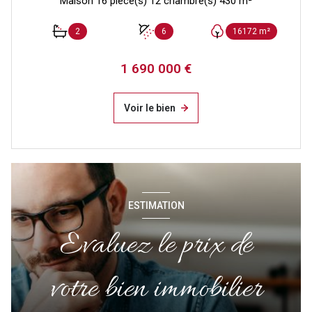
Maison 16 pièce(s) 12 chambre(s) 430 m²
2
6
16172 m²
1 690 000 €
Voir le bien
ESTIMATION
Evaluez le prix de
votre bien immobilier