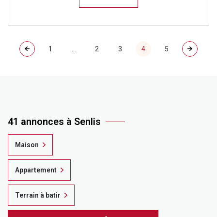
1
...
2
3
4
5
41 annonces à Senlis
Maison
Appartement
Terrain à batir