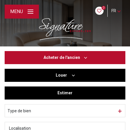
0
FR
MENU
Acheter
de l'ancien
Louer
De l'ancien
De l'immo pro
Estimer
à l'année
De l'immo pro
Type de bien